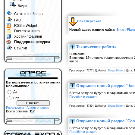
Видео
Статьи и обзоры
FAQ
Сайт переехал
RSS и Widget
Новый адрес нашего сайта:
Smart-Plane
Гостевая книга
Хостинг файлов
Поддержка ресурса
Технические работы
Ссылки
Внимание.
В пятницу 12-го числа (ориентировочно в
часов.
Просмотров: 7177 | Добавил:
ShapeShifter
| Дата: 
Вы пользуетесь icq клиентом на
Открылся новый раздел "Час
мобильнике?
Да
В этом разделе будут выкладываться раз
Перейти в раздел
.
Нет
Просмотров: 4789 | Добавил:
ShapeShifter
| Дата: 
Результаты
|
Архив опросов
Всего ответов:
117
Открылся новый раздел "Com
В этом разделе будут выкладываться раз
Перейти в раздел
.