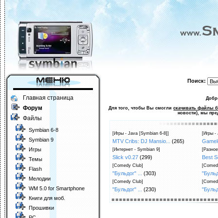
Поиск:
Главная страница
Добр
Форум
Для того, чтобы Вы смогли
скачивать файлы б
новости), мы пре
Файлы
Symbian 6-8
[Игры - Java [Symbian 6-8]]
[Игры -
Symbian 9
MTV Cribs: DJ Mansio...
(265)
Gamelof
Игры
[Интернет - Symbian 9]
[Разное
Slick v0.27
(299)
Best S
Темы
[Comedy Club]
[Comed
Flash
"Бульдог" ...
(303)
"Бульдо
Мелодии
[Comedy Club]
[Comed
WM 5.0 for Smartphone
"Бульдог" ...
(230)
"Бульдо
Книги для моб.
Прошивки
PC