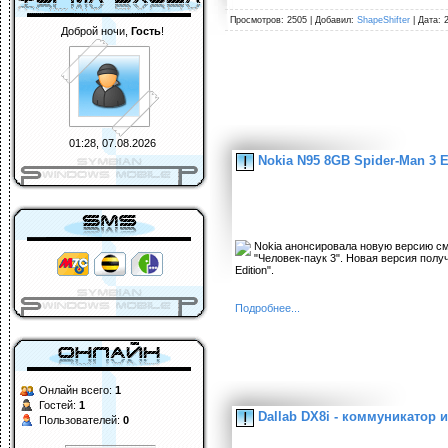
Просмотров: 2505 | Добавил:
ShapeShifter
| Дата: 
Доброй ночи,
Гость
!
01:28, 07.08.2026
Nokia N95 8GB Spider-Man 3 E
Nokia анонсировала новую версию с
"Человек-паук 3". Новая версия пол
Edition".
Подробнее...
Онлайн всего:
1
Гостей:
1
Dallab DX8i - коммуникатор 
Пользователей:
0