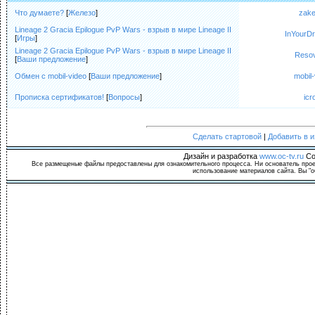
Что думаете?
[
Железо
]
zak
Lineage 2 Gracia Epilogue PvP Wars - взрыв в мире Lineage II
InYourD
[
Игры
]
Lineage 2 Gracia Epilogue PvP Wars - взрыв в мире Lineage II
Reso
[
Ваши предложение
]
Обмен с mobil-video
[
Ваши предложение
]
mobil
Прописка сертификатов!
[
Вопросы
]
ic
Сделать стартовой
|
Добавить в 
Дизайн и разработка
www.oc-tv.ru
Co
Все размещеные файлы предоставлены для ознакомительного процесса. Ни основатель проек
использование материалов сайта. Вы "о