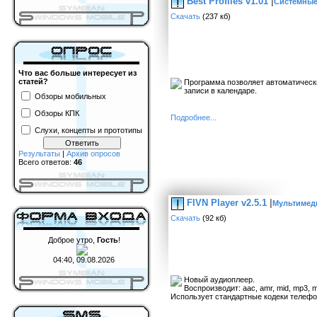
Best Profiles v1.01
|
Системные 
Скачать
(237 кб)
Что вас больше интересует из
статей?
Программа позволяет автоматическ
записи в календаре.
Обзоры мобильных
Обзоры КПК
Подробнее...
Слухи, концепты и прототипы
Результаты
|
Архив опросов
Всего ответов:
46
FIVN Player v2.5.1
|
Мультимеди
Скачать
(92 кб)
Доброе утро,
Гость
!
04:40, 09.08.2026
Новый аудиоплеер.
Воспроизводит: aac, amr, mid, mp3, 
Использует стандартные кодеки телефон