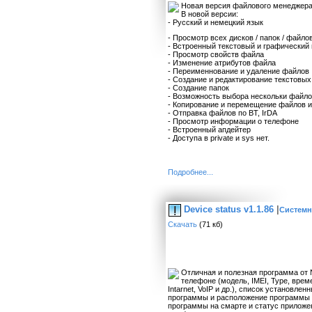
Новая версия файлового менеджера
В новой версии:
- Русский и немецкий язык
- Просмотр всех дисков / папок / файло
- Встроенный текстовый и графический
- Просмотр свойств файла
- Изменение атрибутов файла
- Переименнование и удаление файлов
- Создание и редактирование текстовы
- Создание папок
- Возможность выбора нескольки файл
- Копирование и перемещение файлов и
- Отправка файлов по BT, IrDA
- Просмотр информации о телефоне
- Встроенный апдейтер
- Доступа в private и sys нет.
Подробнее...
Device status v1.1.86
|
Системн
Скачать
(71 кб)
Отличная и полезная программа от
телефоне (модель, IMEI, Type, врем
Intarnet, VoIP и др.), список установл
программы и расположение программы 
программы на смарте и статус приложен