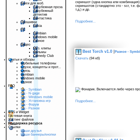
скриншот (одна кнопка или комбинация)
Книги для моб.
скриншотов (стандартно это - scr, т.е.
Зарубежная проза
т.д.) и др.
Зарубежный
детектив
Фантастика
Подробнее...
Прошивки
Nokia
PC
Symbian
Windows mobile
Разное
Видео
Муз. клипы
Best Torch v1.0
|
Разное - Symbi
Фильмы
Comedy Club
Скачать
(94 кб)
Статьи и обзоры
Мобильные телефоны
Слухи, концепты и прот...
Связь
Symbian
Windows mobile
Разное
FAQ
Фонарик. Включается либо через про
faq - Symbian
faq - N-gage
faq - Windows mobile
faq - Установка игр
Подробнее...
faq - Форум
faq - Разное
RSS и Widget
Гостевая книга
Хостинг файлов
Поддержка ресурса
Ссылки
Наши друзья
Наши баннеры/кнопки