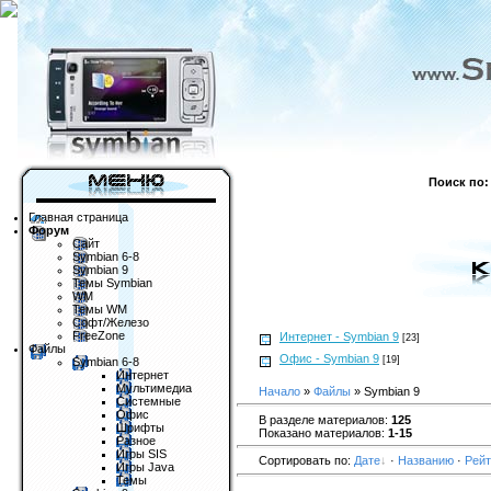
Поиск по:
Главная страница
Форум
Сайт
Symbian 6-8
Symbian 9
Темы Symbian
WM
Темы WM
Софт/Железо
FreeZone
Интернет - Symbian 9
[23]
Файлы
Офис - Symbian 9
[19]
Symbian 6-8
Интернет
Мультимедиа
Начало
»
Файлы
» Symbian 9
Системные
Офис
В разделе материалов:
125
Шрифты
Показано материалов:
1-15
Разное
Игры SIS
Сортировать по:
Дате
·
Названию
·
Рейт
Игры Java
Темы