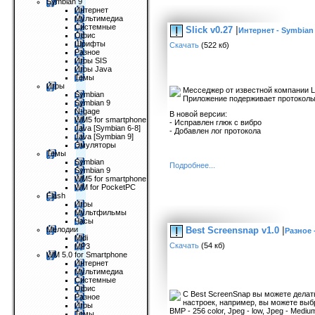
Symbian 9
Интернет
Мультимедиа
Системные
Slick v0.27
|
Интернет - Symbian
Офис
Шрифты
Скачать
(522 кб)
Разное
Игры SIS
Игры Java
Темы
Игры
Месседжер от известной компании L
Symbian
Приложение подерживает протоколы:
Symbian 9
N-gage
В новой версии:
WM5 for smartphone
- Исправлен глюк с вибро
Java [Symbian 6-8]
- Добавлен лог протокола
Java [Symbian 9]
Эмуляторы
Темы
Symbian
Подробнее...
Symbian 9
WM5 for smartphone
WM for PocketPC
Flash
Игры
Мультфильмы
Часы
Best Screensnap v1.0
|
Мелодии
Разное 
Midi
Скачать
(54 кб)
MP3
WM 5.0 for Smartphone
Интернет
Мультимедиа
Системные
Офис
С Best ScreenSnap вы можете дела
Разное
настроек, например, вы можете выбр
Игры
BMP - 256 color, Jpeg - low, Jpeg - Medi
Темы