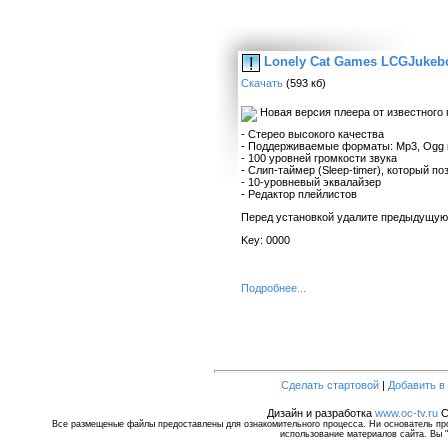
Lonely Cat Games LCGJukebo
Скачать
(593 кб)
Новая версия плеера от известного п
- Стерео высокого качества
- Поддерживаемые форматы: Mp3, Ogg и
- 100 уровней громкости звука
- Слип-таймер (Sleep-timer), который 
- 10-уровневый эквалайзер
- Редактор плейлистов
Перед установкой удалите предыдущую
Key: 0000
Подробнее...
Сделать стартовой
|
Добавить в
Дизайн и разработка
www.oc-tv.ru
C
Все размещеные файлы предоставлены для ознакомительного процесса. Ни основатель прое
использование материалов сайта. Вы "