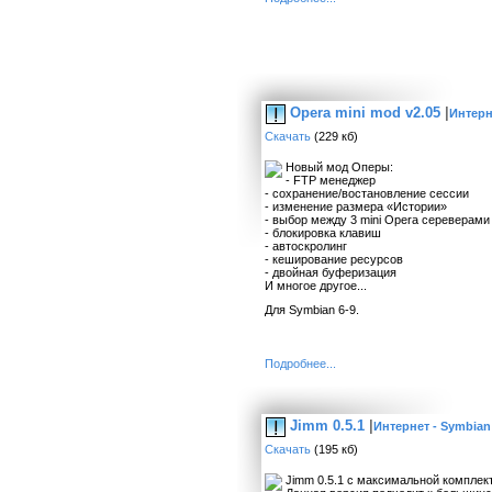
Opera mini mod v2.05
|
Интерн
Скачать
(229 кб)
Новый мод Оперы:
- FTP менеджер
- сохранение/востановление сессии
- изменение размера «Истории»
- выбор между 3 mini Opera сереверами
- блокировка клавиш
- автоскролинг
- кеширование ресурсов
- двойная буферизация
И многое другое...
Для Symbian 6-9.
Подробнее...
Jimm 0.5.1
|
Интернет - Symbian
Скачать
(195 кб)
Jimm 0.5.1 с максимальной комплек