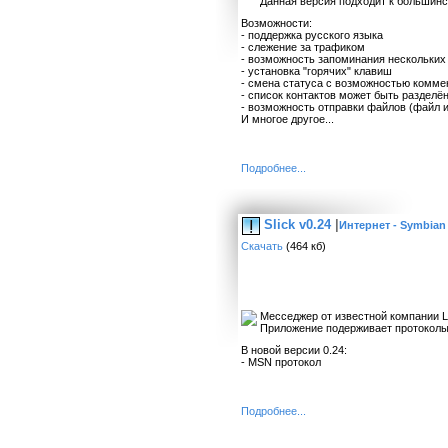
Данная версия подходит к большин
Возможности:
- поддержка русского языка
- слежение за трафиком
- возможность запоминания нескольких
- установка "горячих" клавиш
- смена статуса с возможностью комме
- список контактов может быть разделён
- возможность отправки файлов (файл 
И многое другое...
Подробнее...
Slick v0.24
|
Интернет - Symbian
Скачать
(464 кб)
Месседжер от известной компании L
Приложение подерживает протоколы:
В новой версии 0.24:
- MSN протокол
Подробнее...