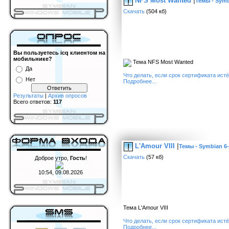
NFS Most Wanted
|
Темы - Symb
Скачать
(504 кб)
Вы пользуетесь icq клиентом на
мобильнике?
Тема NFS Most Wanted
Да
Что делать, если срок сертификата ист
Нет
Подробнее...
Результаты
|
Архив опросов
Всего ответов:
117
L'Amour VIII
|
Темы - Symbian 6
Скачать
(57 кб)
Доброе утро,
Гость
!
10:54, 09.08.2026
Тема L'Amour VIII
Что делать, если срок сертификата ист
Подробнее...