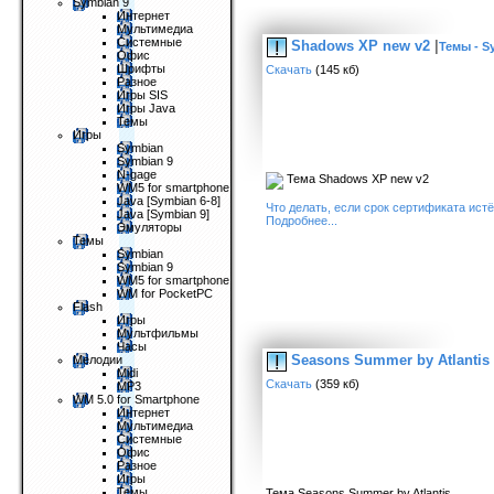
Symbian 9
Интернет
Мультимедиа
Системные
Shadows XP new v2
|
Темы - S
Офис
Шрифты
Скачать
(145 кб)
Разное
Игры SIS
Игры Java
Темы
Игры
Symbian
Symbian 9
N-gage
Тема Shadows XP new v2
WM5 for smartphone
Java [Symbian 6-8]
Что делать, если срок сертификата ист
Java [Symbian 9]
Подробнее...
Эмуляторы
Темы
Symbian
Symbian 9
WM5 for smartphone
WM for PocketPC
Flash
Игры
Мультфильмы
Часы
Seasons Summer by Atlantis
Мелодии
Midi
Скачать
(359 кб)
MP3
WM 5.0 for Smartphone
Интернет
Мультимедиа
Системные
Офис
Разное
Игры
Темы
Тема Seasons Summer by Atlantis