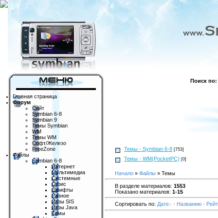
Поиск по:
Главная страница
Форум
Сайт
Symbian 6-8
Symbian 9
Темы Symbian
WM
Темы WM
Софт/Железо
FreeZone
Темы - Symbian 6-8
[753]
Файлы
Темы - WM(PocketPC)
[0]
Symbian 6-8
Интернет
Мультимедиа
Начало
»
Файлы
» Темы
Системные
Офис
В разделе материалов:
1553
Шрифты
Показано материалов:
1-15
Разное
Игры SIS
Сортировать по:
Дате
·
Названию
·
Рейт
Игры Java
Темы