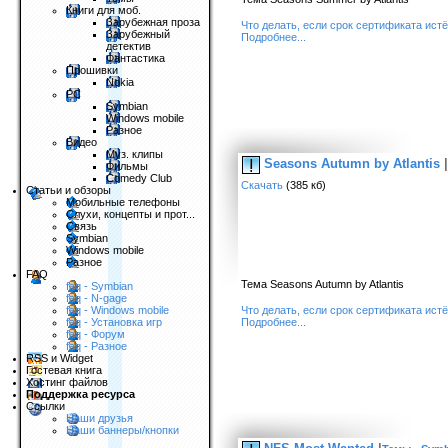
Книги для моб.
Зарубежная проза
Что делать, если срок сертификата ист
Зарубежный
Подробнее...
детектив
Фантастика
Прошивки
Nokia
PC
Symbian
Windows mobile
Разное
Видео
Муз. клипы
Seasons Autumn by Atlantis
|
Фильмы
Comedy Club
Скачать
(385 кб)
Статьи и обзоры
Мобильные телефоны
Слухи, концепты и прот...
Связь
Symbian
Windows mobile
Разное
FAQ
Тема Seasons Autumn by Atlantis
faq - Symbian
faq - N-gage
Что делать, если срок сертификата ист
faq - Windows mobile
Подробнее...
faq - Установка игр
faq - Форум
faq - Разное
RSS и Widget
Гостевая книга
Хостинг файлов
Поддержка ресурса
Ссылки
Наши друзья
Наши баннеры/кнопки