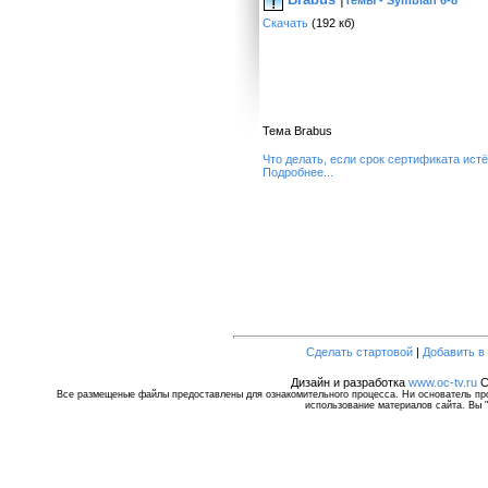
Скачать
(192 кб)
Тема Brabus
Что делать, если срок сертификата ист
Подробнее...
Сделать стартовой
|
Добавить в
Дизайн и разработка
www.oc-tv.ru
C
Все размещеные файлы предоставлены для ознакомительного процесса. Ни основатель прое
использование материалов сайта. Вы "