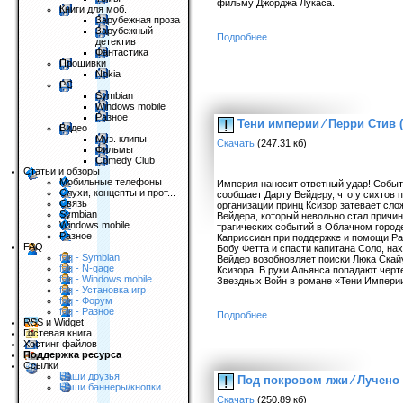
фильму Джорджа Лукаса.
Книги для моб.
Зарубежная проза
Зарубежный
Подробнее...
детектив
Фантастика
Прошивки
Nokia
PC
Symbian
Windows mobile
Разное
Тени империи ⁄ Перри Стив 
Видео
Муз. клипы
Скачать
(247.31 кб)
Фильмы
Comedy Club
Статьи и обзоры
Мобильные телефоны
Империя наносит ответный удар! Событ
Слухи, концепты и прот...
сообщает Дарту Вейдеру, что у сихтов
Связь
организации принц Ксизор затевает сл
Symbian
Вейдера, который невольно стал причи
Windows mobile
трагических событий в Облачном городе
Разное
Каприссиан при поддержке и помощи Ра
FAQ
Бобу Фетта и спасти капитана Соло, на
faq - Symbian
Вейдер возобновляет поиски Люка Скай
faq - N-gage
Ксизора. В руки Альянса попадают чер
faq - Windows mobile
Звездных Войн в романе «Тени Импери
faq - Установка игр
faq - Форум
faq - Разное
Подробнее...
RSS и Widget
Гостевая книга
Хостинг файлов
Поддержка ресурса
Ссылки
Наши друзья
Под покровом лжи ⁄ Лучено
Наши баннеры/кнопки
Скачать
(250.89 кб)