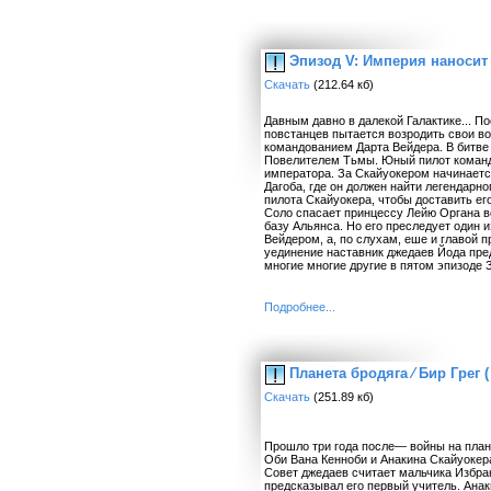
Эпизод V: Империя наносит 
Скачать
(212.64 кб)
Давным давно в далекой Галактике... П
повстанцев пытается возродить свои в
командованием Дарта Вейдера. В битве 
Повелителем Тьмы. Юный пилот команд
императора. За Скайуокером начинается
Дагоба, где он должен найти легендарно
пилота Скайуокера, чтобы доставить ег
Соло спасает принцессу Лейю Органа в
базу Альянса. Но его преследует один 
Вейдером, а, по слухам, еше и главой 
уединение наставник джедаев Йода пре
многие многие другие в пятом эпизоде
Подробнее...
Планета бродяга ⁄ Бир Грег 
Скачать
(251.89 кб)
Прошло три года после— войны на план
Оби Вана Кенноби и Анакина Скайуокера
Совет джедаев считает мальчика Избран
предсказывал его первый учитель. Анак