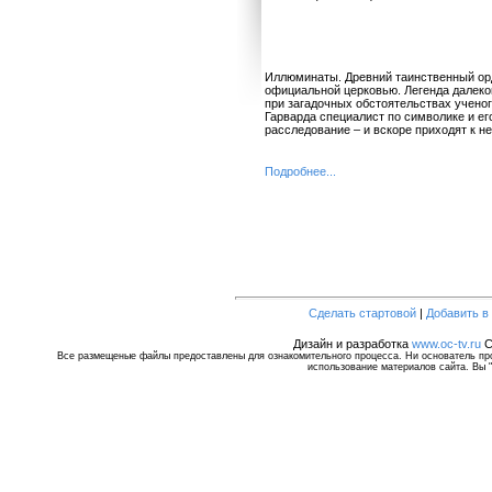
Иллюминаты. Древний таинственный орд
официальной церковью. Легенда далеког
при загадочных обстоятельствах учен
Гарварда специалист по символике и ег
расследование – и вскоре приходят к н
Подробнее...
Сделать стартовой
|
Добавить в
Дизайн и разработка
www.oc-tv.ru
C
Все размещеные файлы предоставлены для ознакомительного процесса. Ни основатель прое
использование материалов сайта. Вы "