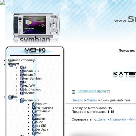
Поиск по:
Главная страница
Форум
Сайт
Symbian 6-8
Symbian 9
Темы Symbian
WM
Темы WM
Софт/Железо
Зарубежная проза
[3]
FreeZone
Файлы
Symbian 6-8
Начало
»
Файлы
» Книги для моб. тел.
Интернет
Мультимедиа
В разделе материалов:
15
Системные
Показано материалов:
1-15
Офис
Шрифты
Сортировать по:
Дате
·
Названию
·
Рейт
Разное
Игры SIS
Игры Java
Темы