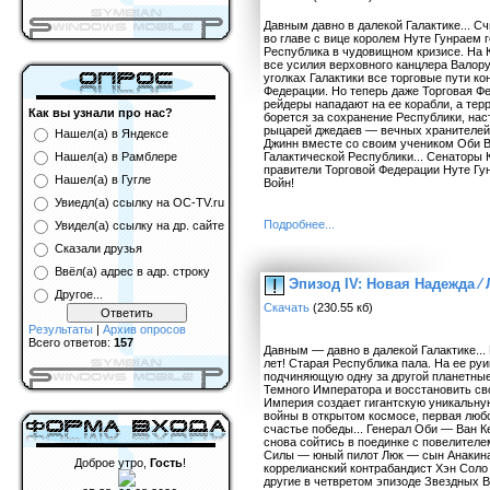
Давным давно в далекой Галактике... С
во главе с вице королем Нуте Гунраем 
Республика в чудовищном кризисе. На К
все усилия верховного канцлера Валор
уголках Галактики все торговые пути к
Федерации. Но теперь даже Торговая Ф
рейдеры нападают на ее корабли, а терр
Как вы узнали про нас?
борется за сохранение Республики, нас
рыцарей джедаев — вечных хранителей 
Нашел(а) в Яндексе
Джинн вместе со своим учеником Оби В
Галактической Республики... Сенаторы 
Нашел(а) в Рамблере
правители Торговой Федерации Нуте Гу
Нашел(а) в Гугле
Войн!
Увиедл(а) ссылку на OC-TV.ru
Подробнее...
Увидел(а) ссылку на др. сайте
Сказали друзья
Ввёл(а) адрес в адр. строку
Эпизод IV: Новая Надежда ⁄
Другое...
Скачать
(230.55 кб)
Результаты
|
Архив опросов
Всего ответов:
157
Давным — давно в далекой Галактике..
лет! Старая Республика пала. На ее р
подчиняющую одну за другой планетные
Темного Императора и восстановить сво
Империя создает гигантскую уникальну
войны в открытом космосе, первая любо
счастье победы... Генерал Оби — Ван К
снова сойтись в поединке с повелител
Силы — юный пилот Люк — сын Анакина
Доброе утро,
Гость
!
коррелианский контрабандист Хэн Соло 
другие в четвретом эпизоде Звездных 