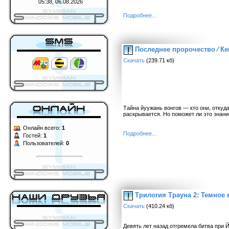
05:38, 06.08.2026
Подробнее...
Последнее пророчество ⁄ Ке
Скачать
(239.71 кб)
Тайна йуужань вонгов — кто они, откуд
раскрывается. Но поможет ли это знан
Онлайн всего:
1
Подробнее...
Гостей:
1
Пользователей:
0
Трилогия Трауна 2: Темное 
Скачать
(410.24 кб)
Девять лет назад отгремела битва при