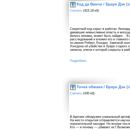
Код да Винчи / Браун Дэн
|
З
Скачать
(423.18 кб)
Секретный код скрыт в работах Леонар
дававшие немыслимые власть и могуще
билось веками, может быть найден… В 
расследований и вложил его в главного
по имени Роберт Лэнгдон. Завязкой ны
Лэнгдона об убийстве в Лувре старого 
записка, ключи к которой сокрыты в ра
Подробнее...
Точка обмана / Браун Дэн
|
З
Скачать
(430 кб)
В Арктике обнаружен уникальный артеф
На место открытия отправляется научн
поразительной находки. Но вскоре посл
Кто — и почему — убивает их? Возможн