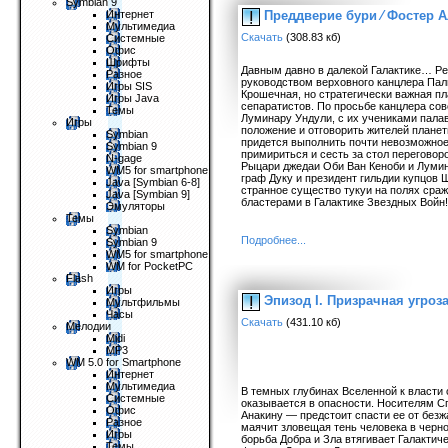
Symbian 9
Преддверие бури ⁄ Фостер А
Интернет
Мультимедиа
Скачать
(308.83 кб)
Системные
Офис
Шрифты
Давным давно в далекой Галактике… Р
Разное
руководством верховного канцлера Палп
Игры SIS
Крошечная, но стратегически важная п
Игры Java
сепаратистов. По просьбе канцлера со
Темы
Луминару Ундули, с их учениками пал
Игры
положение и отговорить жителей планет
Symbian
придется выполнить почти невозможное
Symbian 9
примириться и сесть за стол перегово
N-gage
Рыцари джедаи Оби Ван Кеноби и Лумин
WM5 for smartphone
граф Дуку и президент гильдии купцов 
Java [Symbian 6-8]
странное существо тукуи на полях сра
Java [Symbian 9]
бластерами в Галактике Звездных Войн!
Эмуляторы
Темы
Symbian
Подробнее...
Symbian 9
WM5 for smartphone
WM for PocketPC
Flash
Игры
Эпизод I. Призрачная угроз
Мультфильмы
Часы
Скачать
(431.10 кб)
Мелодии
Midi
MP3
WM 5.0 for Smartphone
Интернет
Мультимедиа
В темных глубинах Вселенной к власти
Системные
оказывается в опасности. Носителям 
Офис
Анакину — предстоит спасти ее от без
Разное
маячит зловещая тень человека в черн
Игры
борьба Добра и Зла втягивает Галакти
Темы