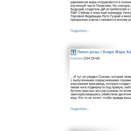
равновесия мира отправляется в полно
изученной части Галактики, Но сначала
Будущий создатель ДИ истребителей и 
Райт Сейнар и пока ещё командор Уилх
Торговой Федерации Нуте Гунрай и мног
призрачная угроза становится вполне ре
Подробнее...
Пепел розы / Кларк Мэри Хи
Скачать
(214.19 кб)
…И тут он увидел Сьюзан, которая лежал
с выпученными покрасневшими глазами
изысканная красавица, которую создал 
левая нога подвернута под правую, каб
бутоны красных роз рассыпаны по все
заинтересовавшись убийством десятиле
игру. Кто то не хочет, чтобы правда выш
Подробнее...