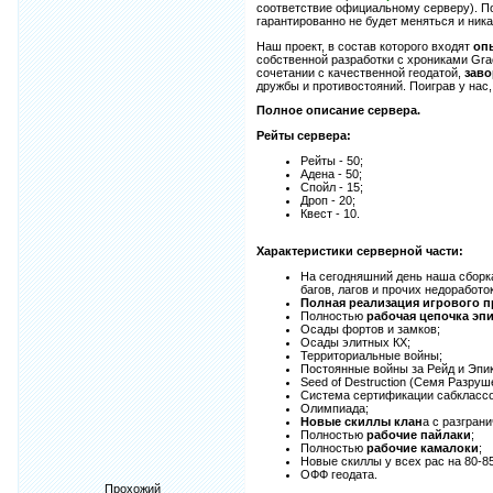
соответствие официальному серверу). П
гарантированно не будет меняться и ника
Наш проект, в состав которого входят
оп
собственной разработки с хрониками Grac
сочетании с качественной геодатой,
зав
дружбы и противостояний. Поиграв у нас,
Полное описание сервера.
Рейты сервера:
Рейты - 50;
Адена - 50;
Спойл - 15;
Дроп - 20;
Квест - 10.
Характеристики серверной части:
На сегодняшний день наша сборк
багов, лагов и прочих недоработок
Полная реализация игрового пр
Полностью
рабочая цепочка эпи
Осады фортов и замков;
Осады элитных КХ;
Территориальные войны;
Постоянные войны за Рейд и Эпик
Seed of Destruction (Семя Разруш
Система сертификации сабклассо
Олимпиада;
Новые скиллы клан
а с разгран
Полностью
рабочие пайлаки
;
Полностью
рабочие камалоки
;
Новые скиллы у всех рас на 80-8
ОФФ геодата.
Прохожий