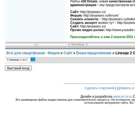
Рейты
х50 Dream
, новая
качественная с
администрация
– мы предусмотрели все
Сайт:
http://pvpwars.ru/
Форум:
http://pvpwars.ru/forum/
Скачать клиента:
- http://pvpwars.ru/index
Создать аккаунт
можно тут - http://pvpwar
Сайт:
http://pvpwars.ru/
Промо видео ролик:
http://www.youtub
Присоединяйтесь к нам 2 апреля 2011 
Всё для смартфонов - Форум
»
Сайт
»
Ваши предложение
»
Lineage 2 G
1
Страница
1
из
1
Сделать стартовой
|
Добавить в
Дизайн и разработка
www.oc-tv.ru
C
Все размещеные файлы предоставлены для ознакомительного процесса. Ни основатель прое
использование материалов сайта. Вы "