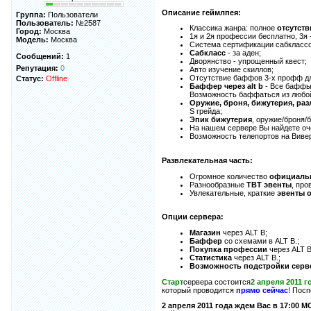
Описание геймлпея:
Группа:
Пользователи
Пользователь:
№2587
Классика жанра: полное
отсутств
Город:
Москва
1я и 2я профессии бесплатно, 3я 
Модель:
Москва
Система сертификации сабклассо
Сабкласс
- за аден;
Сообщений:
1
Дворянство - упрощенный квест;
Репутация:
0
Авто изучение скиллов;
Отсутствие баффов 3-х профф дл
Статус:
Offline
Баффер через alt b
- Все баффы 
Возможность баффаться из любой
Оружие, броня, бижутерия, ра
S грейда;
Эпик бижутерия
, оружие/броня/
На нашем сервере Вы найдете о
Возможность телепортов на Виве
Развлекательная часть:
Огромное количество
официальн
Разнообразные
ТВТ эвенты
, пр
Увлекательные, краткие
эвенты 
Опции сервера:
Магазин
через ALT B;
Баффер
со схемами в ALT B.;
Покупка профессии
через ALT B
Статистика
через ALT B.;
Возможность подстройки серв
Старт
сервера состоится
2 апреля 2011 г
который проводится
прямо сейчас
! Посп
2 апреля 2011 года ждем Вас в 17:00 