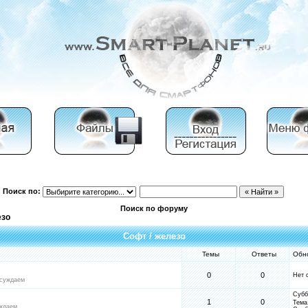
Поиск по:
Поиск по форуму
езо
Софт / железо
Темы
Ответы
Обн
0
0
Нет 
бсуждаем
Субб
1
0
Тема
ждаем...