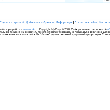
Сооб
Сделать стартовой
|
Добавить в избранное
|
Информация
|
Статистика сайта
|
Контакт
зайн и разработка
www.oc-tv.ru
Copyright MyCorp © 2007
Сайт управляется системой
u
льного процесса. Ни основатель проекта, ни хостинг-провайдер, не любые другие физические или юр
использование материалов сайта. Вы "обязаны" удалить скачанный программный продукт через 24 часа