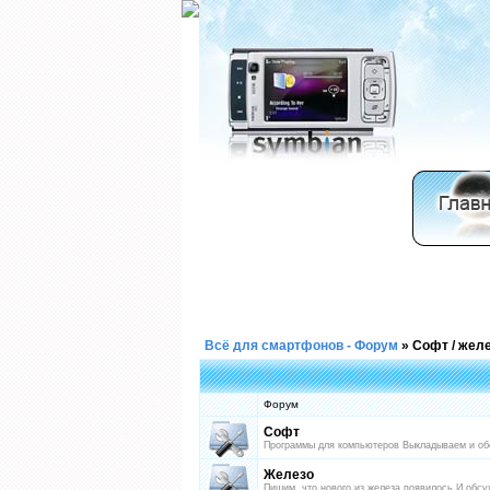
Всё для смартфонов - Форум
»
Софт / жел
Форум
Софт
Программы для компьютеров Выкладываем и о
Железо
Пишим, что нового из железа появилось И обсу