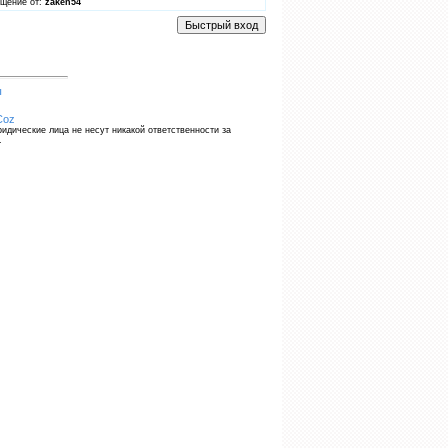
щение от:
zaken54
ы
Coz
идические лица не несут никакой ответственности за
.