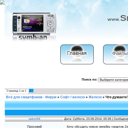
Поиск по:
1
Страница
1
из
1
Всё для смартфонов - Форум
»
Софт / железо
»
Железо
»
Что думаете
zaken54
Дата: Суббота, 23.08.2014, 00:38 | Сообщен
Прохожий
Хочу обсудить новую линейку смартов Zen