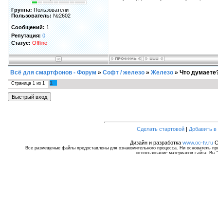
Группа:
Пользователи
Пользователь:
№2602
Сообщений:
1
Репутация:
0
Статус:
Offline
Всё для смартфонов - Форум
»
Софт / железо
»
Железо
»
Что думаете
1
Страница
1
из
1
Сделать стартовой
|
Добавить в
Дизайн и разработка
www.oc-tv.ru
C
Все размещеные файлы предоставлены для ознакомительного процесса. Ни основатель прое
использование материалов сайта. Вы "